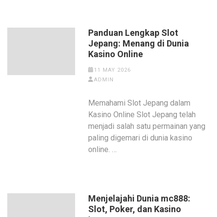
Panduan Lengkap Slot
Jepang: Menang di Dunia
Kasino Online
11 MAY 2026
ADMIN
Memahami Slot Jepang dalam
Kasino Online Slot Jepang telah
menjadi salah satu permainan yang
paling digemari di dunia kasino
online. …
Menjelajahi Dunia mc888:
Slot, Poker, dan Kasino