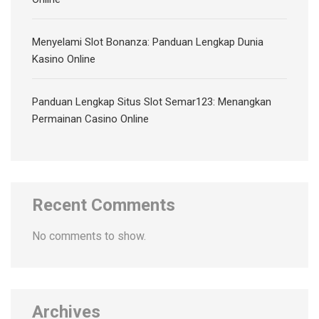
Menyelami Slot Bonanza: Panduan Lengkap Dunia
Kasino Online
Panduan Lengkap Situs Slot Semar123: Menangkan
Permainan Casino Online
Recent Comments
No comments to show.
Archives