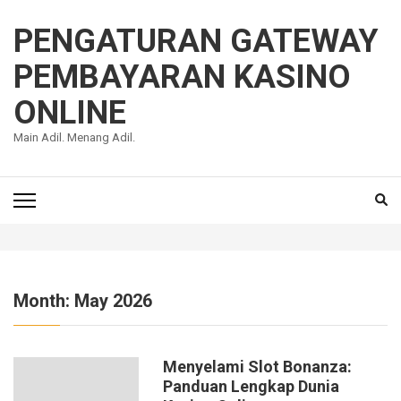
Skip
to
PENGATURAN GATEWAY
content
PEMBAYARAN KASINO
(Press
Enter)
ONLINE
Main Adil. Menang Adil.
Month:
May 2026
Menyelami Slot Bonanza:
Panduan Lengkap Dunia