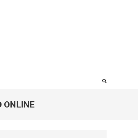
O ONLINE