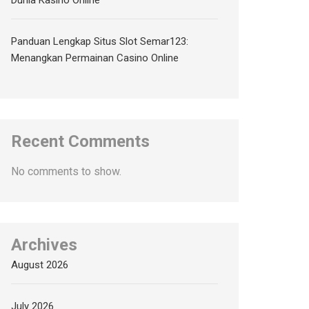
Dunia Kasino Online
Panduan Lengkap Situs Slot Semar123:
Menangkan Permainan Casino Online
Recent Comments
No comments to show.
Archives
August 2026
July 2026