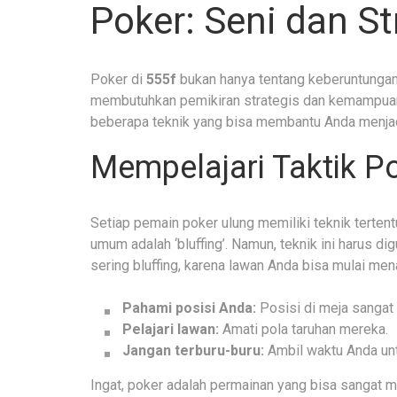
Poker: Seni dan St
Poker di
555f
bukan hanya tentang keberuntungan, 
membutuhkan pemikiran strategis dan kemampuan
beberapa teknik yang bisa membantu Anda menjad
Mempelajari Taktik P
Setiap pemain poker ulung memiliki teknik terten
umum adalah ‘bluffing’. Namun, teknik ini harus di
sering bluffing, karena lawan Anda bisa mulai me
Pahami posisi Anda:
Posisi di meja sangat c
Pelajari lawan:
Amati pola taruhan mereka.
Jangan terburu-buru:
Ambil waktu Anda unt
Ingat, poker adalah permainan yang bisa sangat m