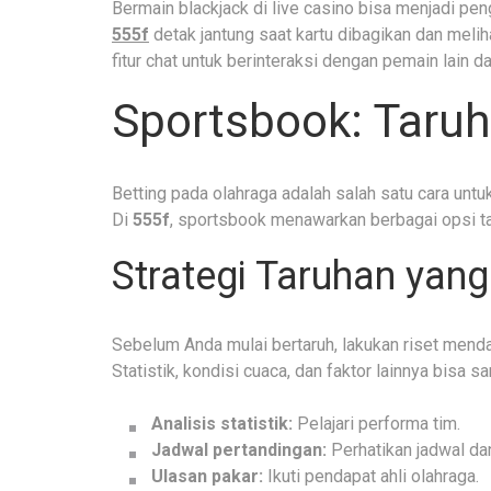
Bermain blackjack di live casino bisa menjadi 
555f
detak jantung saat kartu dibagikan dan meli
fitur chat untuk berinteraksi dengan pemain lain da
Sportsbook: Taruh
Betting pada olahraga adalah salah satu cara un
Di
555f
, sportsbook menawarkan berbagai opsi tar
Strategi Taruhan yang
Sebelum Anda mulai bertaruh, lakukan riset mend
Statistik, kondisi cuaca, dan faktor lainnya bisa 
Analisis statistik:
Pelajari performa tim.
Jadwal pertandingan:
Perhatikan jadwal dan
Ulasan pakar:
Ikuti pendapat ahli olahraga.