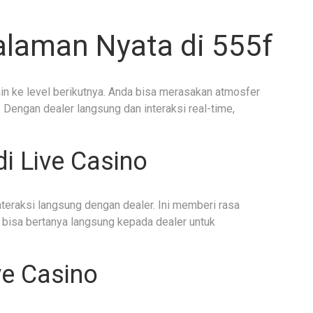
alaman Nyata di 555f
ke level berikutnya. Anda bisa merasakan atmosfer
 Dengan dealer langsung dan interaksi real-time,
i Live Casino
nteraksi langsung dengan dealer. Ini memberi rasa
da bisa bertanya langsung kepada dealer untuk
ve Casino