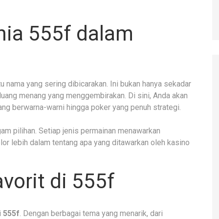
nia 555f dalam
u nama yang sering dibicarakan. Ini bukan hanya sekadar
eluang menang yang menggembirakan. Di sini, Anda akan
ang berwarna-warni hingga poker yang penuh strategi.
am pilihan. Setiap jenis permainan menawarkan
lor lebih dalam tentang apa yang ditawarkan oleh kasino
vorit di 555f
i
555f
. Dengan berbagai tema yang menarik, dari