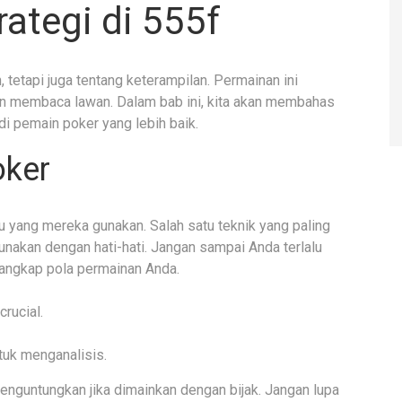
rategi di 555f
tetapi juga tentang keterampilan. Permainan ini
 membaca lawan. Dalam bab ini, kita akan membahas
i pemain poker yang lebih baik.
oker
tu yang mereka gunakan. Salah satu teknik yang paling
gunakan dengan hati-hati. Jangan sampai Anda terlalu
nangkap pola permainan Anda.
rucial.
uk menganalisis.
enguntungkan jika dimainkan dengan bijak. Jangan lupa