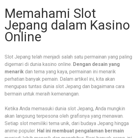
Memahami Slot
Jepang dalam Kasino
Online
Slot Jepang telah menjadi salah satu permainan yang paling
digemari di dunia kasino online.
Dengan desain yang
menarik
dan tema yang kaya, permainan ini menarik
perhatian banyak pemain. Dalam artikel ini, kita akan
mengupas tuntas dunia slot Jepang dan bagaimana cara
bermain untuk meraih kemenangan.
Ketika Anda memasuki dunia slot Jepang, Anda mungkin
akan langsung terpesona oleh grafisnya yang menawan.
Setiap slot memiliki tema unik, dari budaya Jepang hingga
anime populer.
Hal ini membuat pengalaman bermain