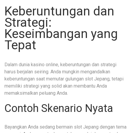
Keberuntungan dan
Strategi:
Keseimbangan yang
Tepat
Dalam dunia kasino online, keberuntungan dan strategi
harus berjalan seiring. Anda mungkin mengandalkan
keberuntungan saat memutar gulungan slot Jepang, tetapi
memiliki strategi yang solid akan membantu Anda
memaksimalkan peluang Anda.
Contoh Skenario Nyata
Bayangkan Anda sedang bermain slot Jepang dengan tema