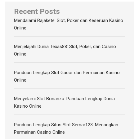
Recent Posts
Mendalami Rajakete: Slot, Poker dan Keseruan Kasino
Online
Menjelajahi Dunia Texas88: Slot, Poker, dan Casino
Online
Panduan Lengkap Slot Gacor dan Permainan Kasino
Online
Menyelami Slot Bonanza: Panduan Lengkap Dunia
Kasino Online
Panduan Lengkap Situs Slot Semar123: Menangkan
Permainan Casino Online