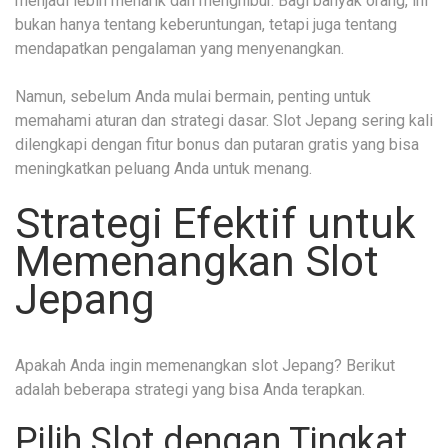
menjadi lebih menarik dan menghibur. Bagi banyak orang, ini
bukan hanya tentang keberuntungan, tetapi juga tentang
mendapatkan pengalaman yang menyenangkan.
Namun, sebelum Anda mulai bermain, penting untuk
memahami aturan dan strategi dasar. Slot Jepang sering kali
dilengkapi dengan fitur bonus dan putaran gratis yang bisa
meningkatkan peluang Anda untuk menang.
Strategi Efektif untuk
Memenangkan Slot
Jepang
Apakah Anda ingin memenangkan slot Jepang? Berikut
adalah beberapa strategi yang bisa Anda terapkan.
Pilih Slot dengan Tingkat