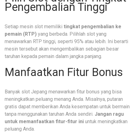
Pengembalian Tinggi
Setiap mesin slot memiliki
tingkat pengembalian ke
pemain (RTP)
yang berbeda. Pilihlah slot yang
menawarkan RTP tinggi, seperti 95% atau lebih. Ini berarti
mesin tersebut akan mengembalikan sebagian besar
taruhan kepada pemain dalam jangka panjang.
Manfaatkan Fitur Bonus
Banyak slot Jepang menawarkan fitur bonus yang bisa
meningkatkan peluang menang Anda. Misalnya, putaran
gratis dapat memberikan Anda kesempatan untuk bermain
tanpa menggunakan taruhan Anda sendiri.
Jangan ragu
untuk memanfaatkan fitur-fitur ini
untuk meningkatkan
peluang Anda.