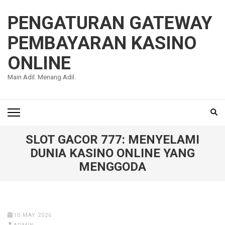
Skip
to
PENGATURAN GATEWAY
content
PEMBAYARAN KASINO
(Press
Enter)
ONLINE
Main Adil. Menang Adil.
SLOT GACOR 777: MENYELAMI
DUNIA KASINO ONLINE YANG
MENGGODA
10 MAY 2026