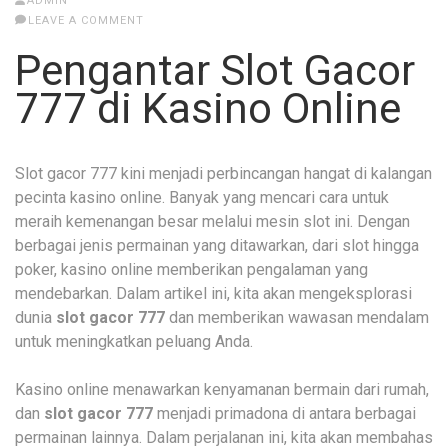
ADMIN
LEAVE A COMMENT
Pengantar Slot Gacor
777 di Kasino Online
Slot gacor 777 kini menjadi perbincangan hangat di kalangan
pecinta kasino online. Banyak yang mencari cara untuk
meraih kemenangan besar melalui mesin slot ini. Dengan
berbagai jenis permainan yang ditawarkan, dari slot hingga
poker, kasino online memberikan pengalaman yang
mendebarkan. Dalam artikel ini, kita akan mengeksplorasi
dunia
slot gacor 777
dan memberikan wawasan mendalam
untuk meningkatkan peluang Anda.
Kasino online menawarkan kenyamanan bermain dari rumah,
dan
slot gacor 777
menjadi primadona di antara berbagai
permainan lainnya. Dalam perjalanan ini, kita akan membahas