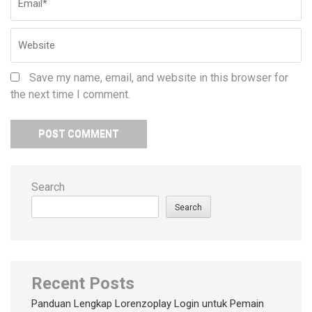
Save my name, email, and website in this browser for
the next time I comment.
Search
Search
Recent Posts
Panduan Lengkap Lorenzoplay Login untuk Pemain