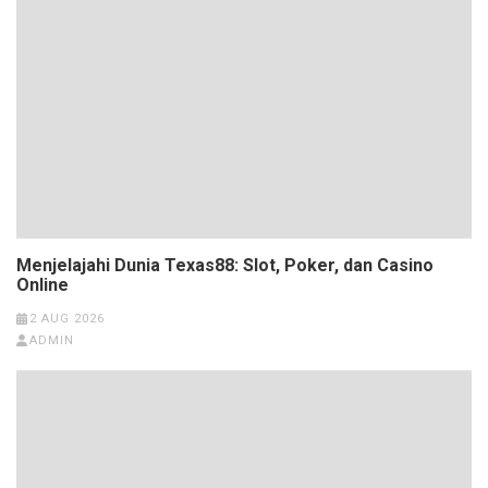
Menjelajahi Dunia Texas88: Slot, Poker, dan Casino
Online
2 AUG 2026
ADMIN