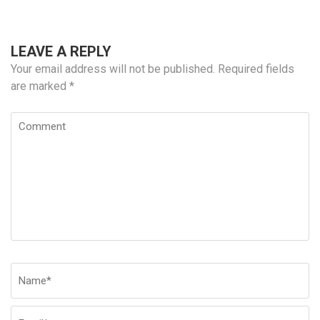
LEAVE A REPLY
Your email address will not be published.
Required fields
are marked
*
Comment
Name
*
Em
W