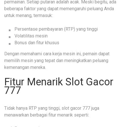
permainan. Setiap putaran adalah acak. Meski begitu, ada
beberapa faktor yang dapat memengaruhi peluang Anda
untuk menang, termasuk:
Persentase pembayaran (RTP) yang tinggi
Volatilitas mesin
Bonus dan fitur khusus
Dengan memahami cara kerja mesin ini, pemain dapat
memilih mesin yang tepat dan meningkatkan peluang
kemenangan mereka.
Fitur Menarik Slot Gacor
777
Tidak hanya RTP yang tinggi, slot gacor 777 juga
menawarkan berbagai fitur menarik seperti: