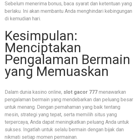
Sebelum menerima bonus, baca syarat dan ketentuan yang
berlaku. Ini akan membantu Anda menghindari kebingungan
di kemudian hari.
Kesimpulan:
Menciptakan
Pengalaman Bermain
yang Memuaskan
Dalam dunia kasino online,
slot gacor 777
menawarkan
pengalaman bermain yang mendebarkan dan peluang besar
untuk menang. Dengan pemahaman yang baik tentang
mesin, strategi yang tepat, serta memilih situs yang
terpercaya, Anda dapat meningkatkan peluang Anda untuk
sukses. Ingatlah untuk selalu bermain dengan bijak dan
nikmati setiap momen permainan.