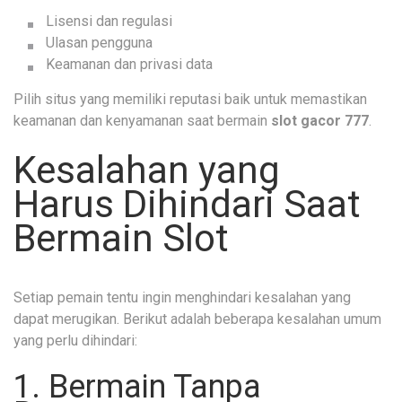
Lisensi dan regulasi
Ulasan pengguna
Keamanan dan privasi data
Pilih situs yang memiliki reputasi baik untuk memastikan
keamanan dan kenyamanan saat bermain
slot gacor 777
.
Kesalahan yang
Harus Dihindari Saat
Bermain Slot
Setiap pemain tentu ingin menghindari kesalahan yang
dapat merugikan. Berikut adalah beberapa kesalahan umum
yang perlu dihindari:
1. Bermain Tanpa