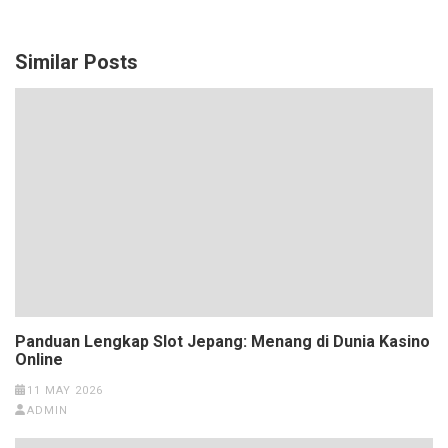
Similar Posts
Panduan Lengkap Slot Jepang: Menang di Dunia Kasino
Online
11 MAY 2026
ADMIN