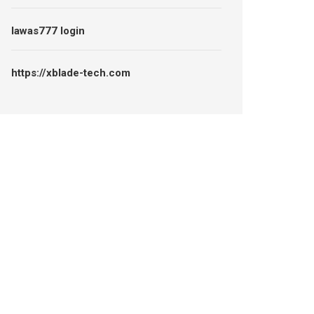
lawas777 login
https://xblade-tech.com