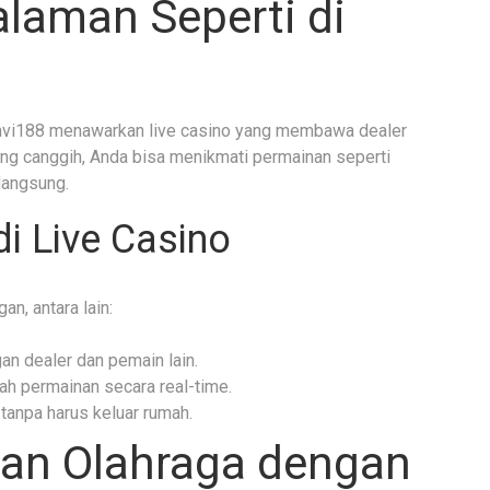
alaman Seperti di
navi188 menawarkan live casino yang membawa dealer
ing canggih, Anda bisa menikmati permainan seperti
 langsung.
i Live Casino
n, antara lain:
an dealer dan pemain lain.
kah permainan secara real-time.
tanpa harus keluar rumah.
han Olahraga dengan