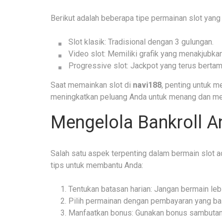
Berikut adalah beberapa tipe permainan slot yang
Slot klasik: Tradisional dengan 3 gulungan.
Video slot: Memiliki grafik yang menakjubkan
Progressive slot: Jackpot yang terus bert
Saat memainkan slot di
navi188
, penting untuk 
meningkatkan peluang Anda untuk menang dan m
Mengelola Bankroll 
Salah satu aspek terpenting dalam bermain slot a
tips untuk membantu Anda:
Tentukan batasan harian: Jangan bermain le
Pilih permainan dengan pembayaran yang baik
Manfaatkan bonus: Gunakan bonus sambutan