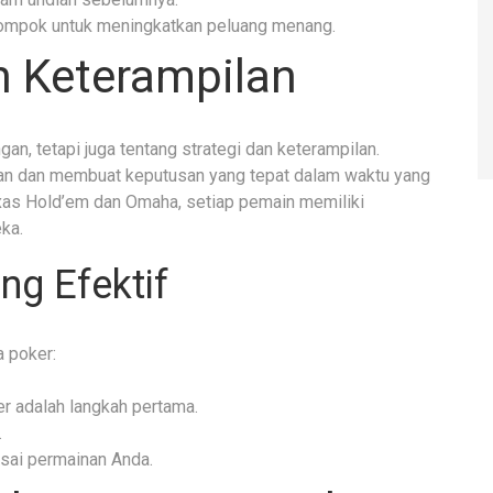
elompok untuk meningkatkan peluang menang.
an Keterampilan
an, tetapi juga tentang strategi dan keterampilan.
an dan membuat keputusan yang tepat dalam waktu yang
exas Hold’em dan Omaha, setiap pemain memiliki
ka.
g Efektif
a poker:
r adalah langkah pertama.
.
sai permainan Anda.