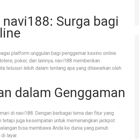
 navi188: Surga bagi
line
agai platform unggulan bagi penggemar kasino online.
lotere, poker, dan lainnya, navi188 memberikan
ta telusuri lebih dalam tentang apa yang ditawarkan oleh
gan dalam Genggaman
mari di navi188. Dengan berbagai tema dan fitur yang
n tetapi juga kesempatan untuk memenangkan jackpot
tualangan bisa membawa Anda ke dunia yang penuh
i layar.