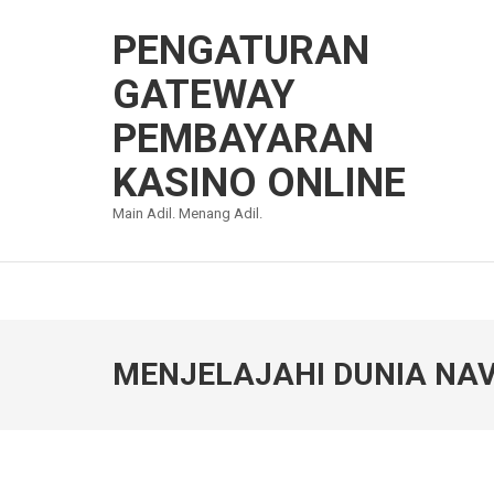
Skip
to
PENGATURAN
content
GATEWAY
(Press
Enter)
PEMBAYARAN
KASINO ONLINE
Main Adil. Menang Adil.
MENJELAJAHI DUNIA NAVI