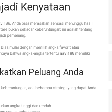
jadi Kenyataan
navi188, Anda bisa merasakan sensasi menunggu hasil
otere bukan sekadar keberuntungan; ini adalah tentang
njadi pemenang.
 bisa mulai dengan memilih angka favorit atau
rcaya bahwa angka-angka tertentu
navi188
memiliki
gkatkan Peluang Anda
 keberuntungan, ada beberapa strategi yang dapat Anda
rkan angka tinggi dan rendah.
alam undian sebelumnya.