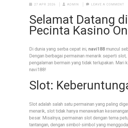
27 APR 2026
ADMIN
LEAVE A COMMENT
Selamat Datang di
Pecinta Kasino On
Di dunia yang serba cepat ini,
navi188
muncul seb
Dengan berbagai permainan menarik seperti slot, 
pengalaman bermain yang tidak terlupakan. Mari ki
navi188!
Slot: Keberuntun
Slot adalah salah satu permainan yang paling dige
menarik, slot tidak hanya menawarkan kesenanga
besar. Misalnya, permainan slot dengan tema pe
tantangan, dengan simbol-simbol yang menggoda d