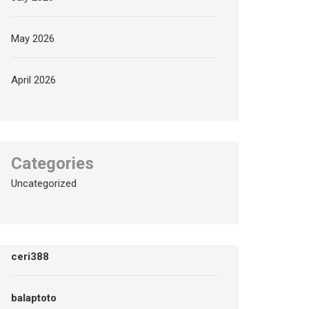
May 2026
April 2026
Categories
Uncategorized
ceri388
balaptoto